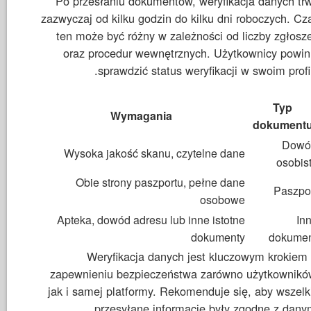
Po przesłaniu dokumentów, weryfikacja danych tr
zazwyczaj od kilku godzin do kilku dni roboczych. Cz
ten może być różny w zależności od liczby zgłosz
oraz procedur wewnętrznych. Użytkownicy powin
sprawdzić status weryfikacji w swoim profil
Typ
Wymagania
dokument
Dowó
Wysoka jakość skanu, czytelne dane
osobis
Obie strony paszportu, pełne dane
Paszpo
osobowe
Apteka, dowód adresu lub inne istotne
In
dokumenty
dokume
Weryfikacja danych jest kluczowym krokiem
zapewnieniu bezpieczeństwa zarówno użytkownikó
jak i samej platformy. Rekomenduje się, aby wszelk
przesyłane informacje były zgodne z dany