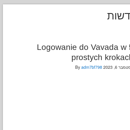
דשות
Logowanie do Vavada w 
prostych krokac
מבר 6, 2023
By
adm7bf798