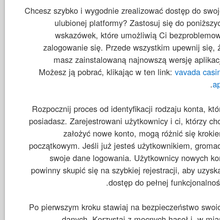
Chcesz szybko i wygodnie zrealizować dostęp do swoj
ulubionej platformy? Zastosuj się do poniższy
wskazówek, które umożliwią Ci bezproblemo
zalogowanie się. Przede wszystkim upewnij się, 
masz zainstalowaną najnowszą wersję aplikacj
Możesz ją pobrać, klikając w ten link:
vavada casi
.
a
Rozpocznij proces od identyfikacji rodzaju konta, któ
posiadasz. Zarejestrowani użytkownicy i ci, którzy ch
założyć nowe konto, mogą różnić się kroki
początkowym. Jeśli już jesteś użytkownikiem, groma
swoje dane logowania. Użytkownicy nowych ko
powinny skupić się na szybkiej rejestracji, aby uzysk
dostęp do pełnej funkcjonalnośc
Po pierwszym kroku stawiaj na bezpieczeństwo swoi
danych. Korzystaj z mocnych haseł i, w mia